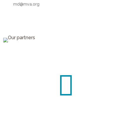
md@mva.org

Contact us